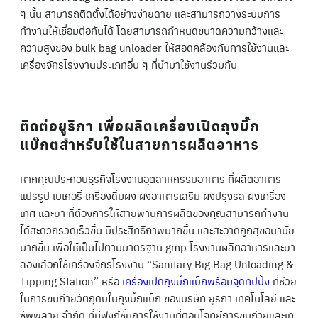
ๆ นั้น สามารถติดตั้งได้อย่างง่ายดาย และสามารถวางระบบการ
ทำงานให้เชื่อมต่อกันได้ โดยสามารถกำหนดขนาดความกว้างและ
ความสูงของ bulk bag unloader ให้สอดคล้องกับการใช้งานและ
เครื่องจักรโรงงานประเภทอื่น ๆ ที่นำมาใช้งานร่วมกัน
ติดต่อยูริกา เพื่อผลิตเครื่องเปิดถุงบิ๊ก
แบ๊กตสำหรับใช้ในสายการผลิตอาหาร
หากคุณประกอบธุรกิจโรงงานอุตสาหกรรมอาหาร ที่ผลิตอาหาร
แปรรูป เบเกอรี่ เครื่องดื่มผง ผงอาหารเสริม ผงปรุงรส ผงเครื่อง
เทศ และยา ที่ต้องการให้สายพานการผลิตของคุณสามารถทำงาน
ได้สะดวกรวดเร็วขึ้น มีประสิทธิภาพมากขึ้น และสะอาดถูกสุขอนามัย
มากขึ้น เพื่อให้เป็นไปตามมาตรฐาน gmp โรงงานผลิตอาหารและยา
ลองเลือกใช้เครื่องจักรโรงงาน “Sanitary Big Bag Unloading &
Tipping Station” หรือ
เครื่องเปิดถุงบิ๊กแบ็กพร้อมจุดทิปปิ้ง
ที่ช่วย
ในการขนถ่ายวัตถุดิบในถุงบิ๊กแบ็ก ของบริษัท ยูริกา เทคโนโลยี และ
ซัพพลาย จำกัด ที่มีฟังก์ชั่นการใช้งานที่ตอบโจทย์การขนถ่ายและเท