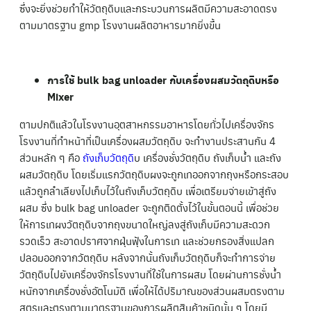
ซึ่งจะยิ่งช่วยทำให้วัตถุดิบและกระบวนการผลิตมีความสะอาดตรง
ตามมาตรฐาน gmp โรงงานผลิตอาหารมากยิ่งขึ้น
การใช้ bulk bag unloader กับเครื่องผสมวัตถุดิบหรือ
Mixer
ตามปกติแล้วในโรงงานอุตสาหกรรมอาหารโดยทั่วไปเครื่องจักร
โรงงานที่ทำหน้าที่เป็นเครื่องผสมวัตถุดิบ จะทำงานประสานกัน 4
ส่วนหลัก ๆ คือ
ถังเก็บวัตถุดิ
บ เครื่องชั่งวัตถุดิบ ถังเก็บน้ำ และถัง
ผสมวัตถุดิบ โดยเริ่มแรกวัตถุดิบผงจะถูกเทออกจากถุงหรือกระสอบ
แล้วถูกลำเลียงไปเก็บไว้ในถังเก็บวัตถุดิบ เพื่อเตรียมจ่ายเข้าสู่ถัง
ผสม ซึ่ง bulk bag unloader จะถูกติดตั้งไว้ในขั้นตอนนี้ เพื่อช่วย
ให้การเทผงวัตถุดิบจากถุงขนาดใหญ่ลงสู่ถังเก็บมีความสะดวก
รวดเร็ว สะอาดปราศจากฝุ่นฟุ้งในการเท และช่วยกรองสิ่งแปลก
ปลอมออกจากวัตถุดิบ หลังจากนั้นถังเก็บวัตถุดิบก็จะทำการจ่าย
วัตถุดิบไปยังเครื่องจักรโรงงานที่ใช้ในการผสม โดยผ่านการชั่งน้ำ
หนักจากเครื่องชั่งอัตโนมัติ เพื่อให้ได้ปริมาณของส่วนผสมตรงตาม
สูตรและตรงตามมาตรฐานของการผลิตสินค้าชนิดนั้น ๆ โดยมี