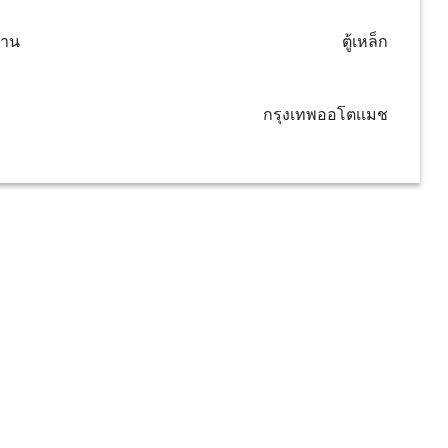
งาน
ตู้เหล็ก
กรุงเทพออโตเเมช