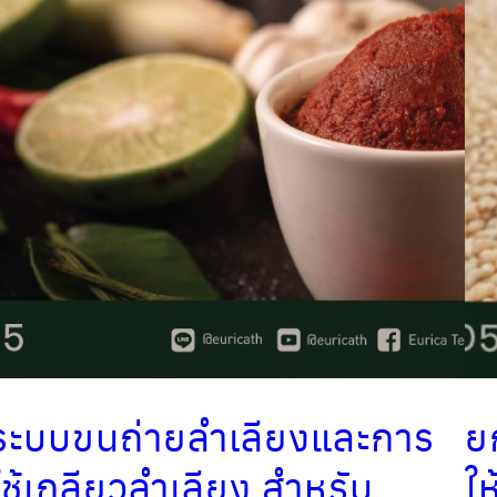
ระบบขนถ่ายลำเลียงและการ
ย
ใช้เกลียวลำเลียง สำหรับ
ใ