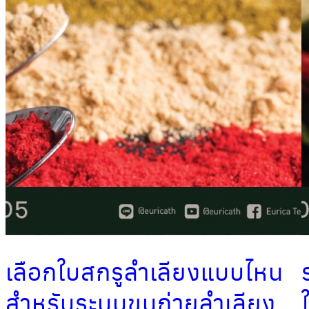
เลือกใบสกรูลำเลียงแบบไหน
สำหรับระบบขนถ่ายลำเลียง