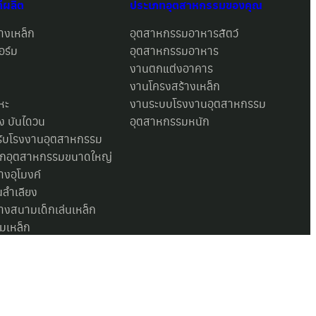
ี่ผลิต
ประเภทอุตสาหกรรมของคุณ
างเหล็ก
อุตสาหกรรมอาหารสัตว์
ร์ม
อุตสาหกรรมอาหาร
งานตกแต่งอาคาร
งานโครงสร้างเหล็ก
หะ
งานระบบโรงงานอุตสาหกรรม
้ง บันไดวน
อุตสาหกรรมหนัก
รับโรงงานอุตสาหกรรม
็กอุตสาหกรรมขนาดใหญ่
างอุโมงค์
ลำเลียง
างสนามเด็กเล่นเหล็ก
มเหล็ก
า
ติดต่อเรา
ขอใบเสนอราคา